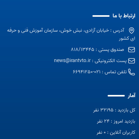
شدن سازمان به یک
سازمان تقاضا محور و
ارتباط با ما
مشارکت جو، نقش
آفرینی کنند.
آدرس : خیابان آزادی، نبش خوش، سازمان آموزش فنی و حرفه
ای کشور
صندوق پستی : 818/13445
پست الکترونیکی :
news@irantvto.ir
تلفن تماس :
021-66941250
آمار
کل بازدید : 32195 نفر
بازدید امروز : 24 نفر
کاربران آنلاین : 0 نفر