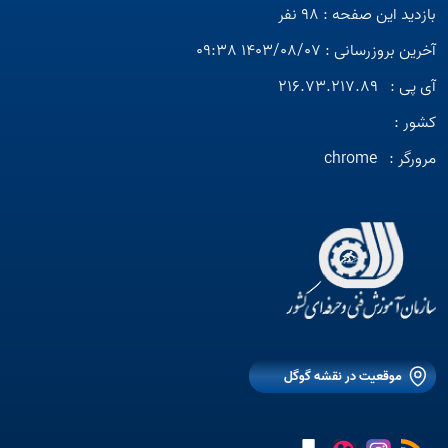
بازدید این صفحه : 98 نفر
آخرین بروزرسانی : 1403/08/07 09:38
آی پی :
216.73.217.89
کشور :
مرورگر :
chrome
موقعیت در نقشه گوگل